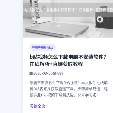
哔哩哔哩刷粉丝
b站视频怎么下载电脑不安装软件？
在线解析+直链获取教程
2026-08-06
689
想要不安装软件下载B站视频？本文教你在线解
析B站视频并获取直链下载，步骤简单易懂，轻
松掌握B站视频下载新技能，快来学习吧！...
阅读全文