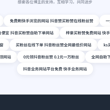
感谢各位博主的支持，互相学习，共同进步
免费刷快手浏览的网站 抖音赞买粉赞在线粉丝赞
一
台便宜 抖音买粉赞自助下单网站
梓豪买粉赞免费网站 快手
窗
买粉丝在线下单 抖音粉丝赞全网最低价网站
k
顶网站
0元领抖音粉丝赞 0.1元一万粉丝
全网自助
抖音业务网站平台免费 快手业务网站