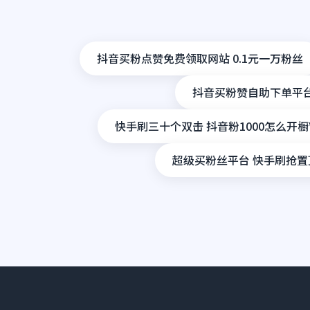
抖音买粉点赞免费领取网站 0.1元一万粉丝
抖音买粉赞自助下单平
快手刷三十个双击 抖音粉1000怎么开橱
超级买粉丝平台 快手刷抢置