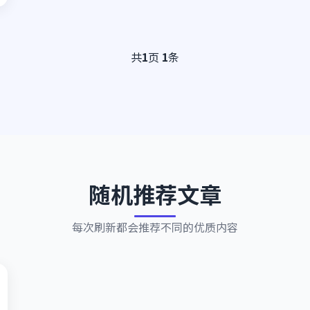
共
1
页
1
条
随机推荐文章
每次刷新都会推荐不同的优质内容