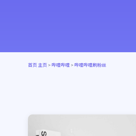
首页
主页
>
哔哩哔哩
>
哔哩哔哩刷粉丝