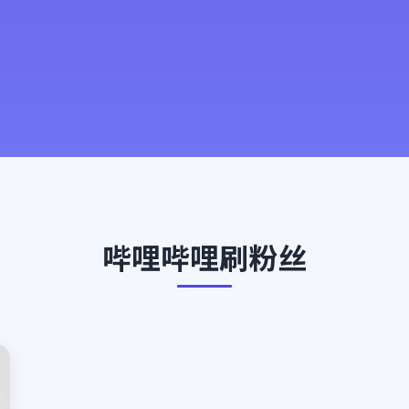
哔哩哔哩刷粉丝