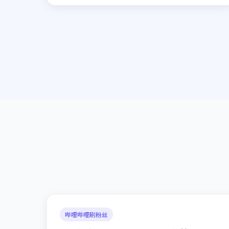
哔哩哔哩刷粉丝