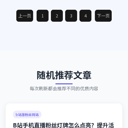
上一页
1
2
3
4
下一页
随机推荐文章
每次刷新都会推荐不同的优质内容
b站涨粉丝网站
B站手机直播粉丝灯牌怎么点亮？提升活