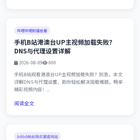
哔哩哔哩刷播放量
手机B站港澳台UP主视频加载失败？
DNS与代理设置详解
2026-08-09
600
手机B站观看港澳台UP主视频加载失败？别急，本文
详解DNS与代理设置，助你轻松解决加载难题，畅享
精彩视频内容！...
阅读全文
bilibili粉丝购买渠道网站