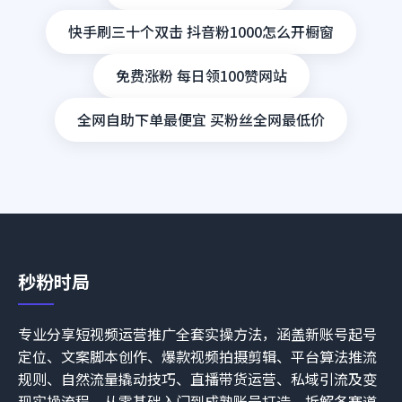
快手刷三十个双击 抖音粉1000怎么开橱窗
免费涨粉 每日领100赞网站
全网自助下单最便宜 买粉丝全网最低价
秒粉时局
专业分享短视频运营推广全套实操方法，涵盖新账号起号
定位、文案脚本创作、爆款视频拍摄剪辑、平台算法推流
规则、自然流量撬动技巧、直播带货运营、私域引流及变
现实操流程，从零基础入门到成熟账号打造，拆解各赛道