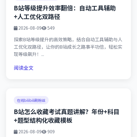
B站等级提升效率翻倍：自动工具辅助
+人工优化双路径
2026-08-09
549
探索B站等级提升的高效策略，结合自动工具辅助与人
工优化双路径，让你的B站成长之路事半功倍，轻松实
现等级飙升！...
阅读全文
在线bilibili刷粉丝
B站怎么收藏考试真题讲解？年份+科目
+题型结构化收藏模板
2026-08-09
909