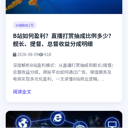
b站粉丝1万
B站如何盈利？直播打赏抽成比例多少？
舰长、提督、总督收益分成明细
2026-08-09
618
深度解析B站盈利模式：从直播打赏抽成到舰长/提督/
总督收益分成，揭秘平台如何通过广告、增值服务及
电商实现多元化盈利，一文读懂B站商业逻辑。...
阅读全文